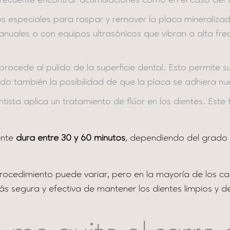
frecuente encontrar acumulaciones como en el caso del s
tos especiales para raspar y remover la placa minerali
anuales o con equipos ultrasónicos que vibran a alta frec
 procede al pulido de la superficie dental. Esto permite s
endo también la posibilidad de que la placa se adhiera
ista aplica un tratamiento de flúor en los dientes. Este
ente
dura entre 30 y 60 minutos
, dependiendo del grado 
rocedimiento puede variar, pero en la mayoría de los ca
ás segura y efectiva de mantener los dientes limpios y d