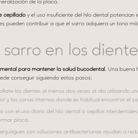
eralización de la placa.
e cepillado
y el uso insuficiente del hilo dental potenci
es pueden contribuir a que el sarro adquiera un tono más
 sarro en los dient
mental para mantener la salud bucodental
. Una buena h
uede conseguir siguiendo estos pasos:
llate los dientes al menos dos veces al día utilizando u
ior y las zonas internas donde es habitual encontrar el s
con el uso diario del hilo dental o cepillos interdentale
ormar placa.
enjuagues con soluciones antibacterianas ayudan a reduc