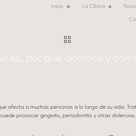
Inicio
La Clínica
Noso
Co
ué es, por qué aparece y cómo
que afecta a muchas personas a lo largo de su vida. Tr
n puede provocar gingivitis, periodontitis y otras dolenc